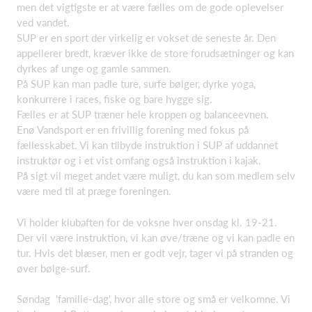
men det vigtigste er at være fælles om de gode oplevelser
ved vandet.
SUP er en sport der virkelig er vokset de seneste år. Den
appellerer bredt, kræver ikke de store forudsætninger og kan
dyrkes af unge og gamle sammen.
På SUP kan man padle ture, surfe bølger, dyrke yoga,
konkurrere i races, fiske og bare hygge sig.
Fælles er at SUP træner hele kroppen og balanceevnen.
Enø Vandsport er en frivillig forening med fokus på
fællesskabet. Vi kan tilbyde instruktion i SUP af uddannet
instruktør og i et vist omfang også instruktion i kajak.
På sigt vil meget andet være muligt, du kan som medlem selv
være med til at præge foreningen.
Vi holder klubaften for de voksne hver onsdag kl. 19-21.
Der vil være instruktion, vi kan øve/træne og vi kan padle en
tur. Hvis det blæser, men er godt vejr, tager vi på stranden og
øver bølge-surf.
Søndag 'familie-dag', hvor alle store og små er velkomne. Vi