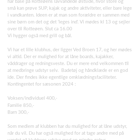
har base på Rotteøens lavvandede østside, hvor store og
små kan prøve SUP, kajak og andre aktiviteter, eller bare lege
i vandkanten. Ideen er at man som forældre er sammen med
sine børn om det og det 'leges ind'. Vi mødes kl 13 og sejler
over til Rotteøen. Slut ca 16.00
Vi hygger også med grill og bål.
Vi har et lille klubhus, der ligger Ved Broen 17, og her mødes
vi altid. Der er mulighed for at låne boards, kajakker,
våddrager og redningsveste. Du er mere end velkommen til
at medbringe udstyr selv. Badetøj og håndklæde er en god
ide. Der findes ikke egentlige omklædningsfaciliteter.
Kontingentet for sæsonen 2024 :
Voksen/individuel 400,-
Familie 850,-
Barn 300,-
Som medlem af klubben har du mulighed for at låne udstyr,
når du vil. Du har også mulighed for at tage andre med på
vandet på klubbens udstyr mod en mindre gebyr.